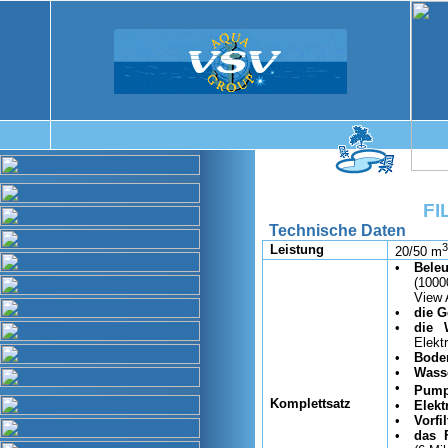
FI
Technische Daten
3
Leistung
20/50 m
•
Bele
(1000
View 
•
die 
•
die 
Elekt
•
Bode
•
Wasse
•
Pum
Komplettsatz
•
Elekt
•
Vorfi
•
das F