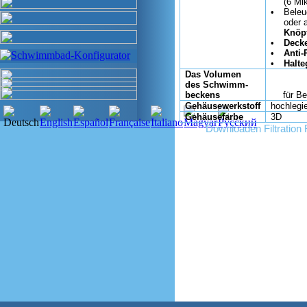
(6 Mik
•
Beleu
oder 
Knöp
•
Deck
•
Anti-
•
Halte
Das Volumen
des Schwimm-
beckens
für B
Gehäusewerkstoff
hochlegi
Gehäusefarbe
3D
Downloaden Filtration